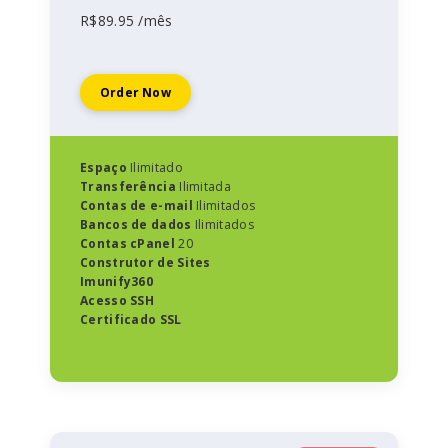
R$89.95 /mês
Order Now
Espaço
Ilimitado
Transferência
Ilimitada
Contas de e-mail
Ilimitados
Bancos de dados
Ilimitados
Contas cPanel
20
Construtor de Sites
Imunify360
Acesso SSH
Certificado SSL