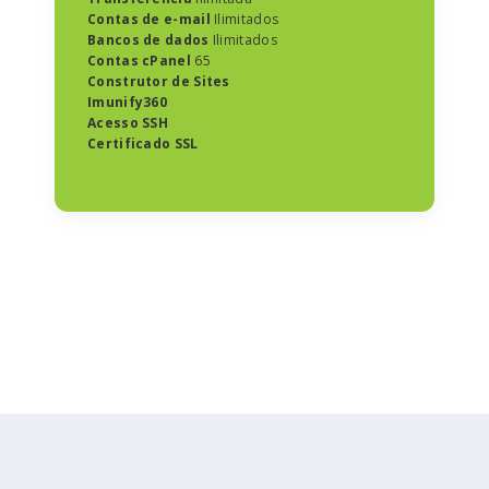
Contas de e-mail
Ilimitados
Bancos de dados
Ilimitados
Contas cPanel
65
Construtor de Sites
Imunify360
Acesso SSH
Certificado SSL