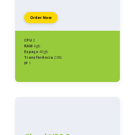
Order Now
CPU
2
RAM
4gb
Espaço
40gb
Transferência
20tb
IP
1