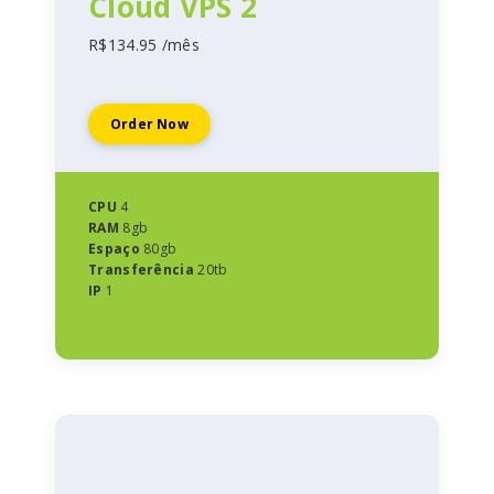
Cloud VPS 2
R$134.95 /mês
Order Now
CPU
4
RAM
8gb
Espaço
80gb
Transferência
20tb
IP
1