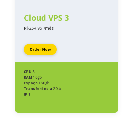
Cloud VPS 3
R$254.95 /mês
Order Now
CPU
8
RAM
16gb
Espaço
160gb
Transferência
20tb
IP
1