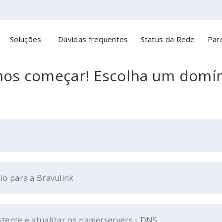
Soluções
Dúvidas frequentes
Status da Rede
Parc
os começar! Escolha um domíni
io para a Bravulink
stente e atualizar os namerservers - DNS