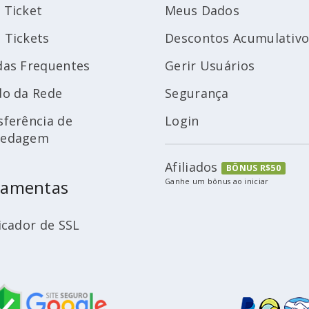
 Ticket
Meus Dados
 Tickets
Descontos Acumulativo
das Frequentes
Gerir Usuários
do da Rede
Segurança
sferência de
Login
pedagem
Afiliados
BÔNUS R$50
ramentas
Ganhe um bônus ao iniciar
icador de SSL