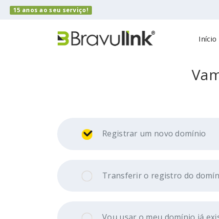
15 anos ao seu serviço!
Início
Vam
Registrar um novo domínio
Transferir o registro do domín
Vou usar o meu domínio já exi